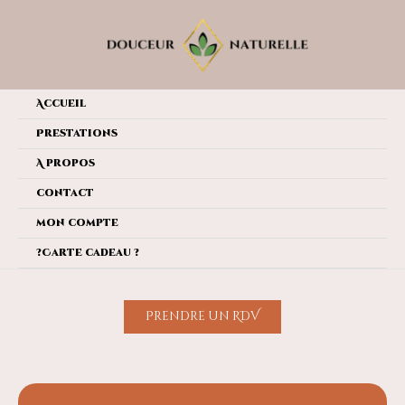
Aller
au
contenu
Accueil
Prestations
A propos
contact
mon compte
?Carte cadeau ?
Prendre un RDV