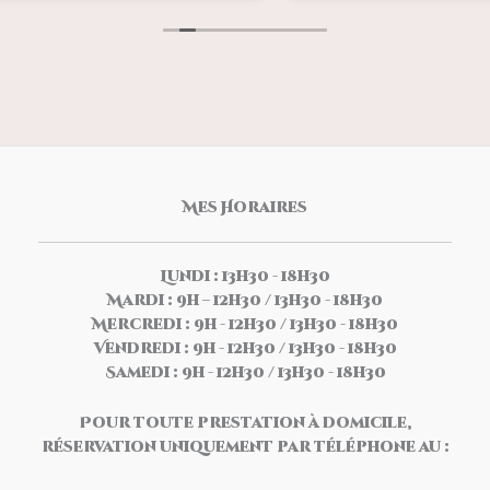
1
 une
ée. On
En savoir plus
aque
Massage Crânien [30min]
40.00€
MASSAGES RELAXANTS [30 MIN]
30min
 sans
1
En savoir plus
Mes Horaires
Massage des Jambes [30min]
40.00€
MASSAGES RELAXANTS [30 MIN]
30min
1
Lundi : 13h30 - 18h30
En savoir plus
Mardi : 9h – 12h30 / 13h30 - 18h30
Mercredi : 9h - 12h30 / 13h30 - 18h30
Massage Dos & Nuque [30min]
40.00€
Vendredi : 9h - 12h30 / 13h30 - 18h30
MASSAGES RELAXANTS [30 MIN]
30min
Samedi : 9h - 12h30 / 13h30 - 18h30
1
Pour toute prestation à domicile,
En savoir plus
réservation uniquement par téléphone au :
Massage du Dos [30min]
40.00€