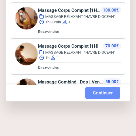
Massage Corps Complet [1H30]
100.00€
MASSAGE RELAXANT "HAVRE D'OCEAN"
1h 30min
1
En savoir plus
Massage Corps Complet [1H]
70.00€
MASSAGE RELAXANT "HAVRE D'OCEAN"
1h
1
En savoir plus
Massage Combiné : Dos | Ventre | Bras & Mains [45min]
55.00€
MASSAGES RELAXANTS [45 MIN]
45min
Continuer
1
En savoir plus
Massage Combiné : Visage | Crâne | Nuque [45min]
55.00€
MASSAGES RELAXANTS [45 MIN]
45min
1