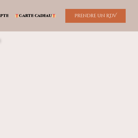
Prendre un RDV
pte
Carte cadeau