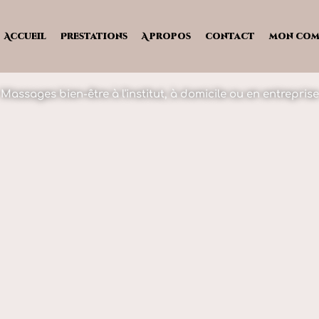
Accueil
Prestations
A propos
contact
mon com
Massages bien-être à l'institut, à domicile ou en entreprise