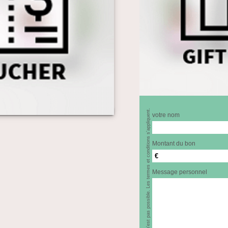
* Le paiement en espèces n'est pas possible. Les termes et conditions s'appliquent.
votre nom
Montant du bon
€
Message personnel