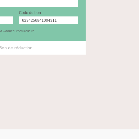
Code du bon
ps://douceurnaturelle.re
|
Bon de réduction